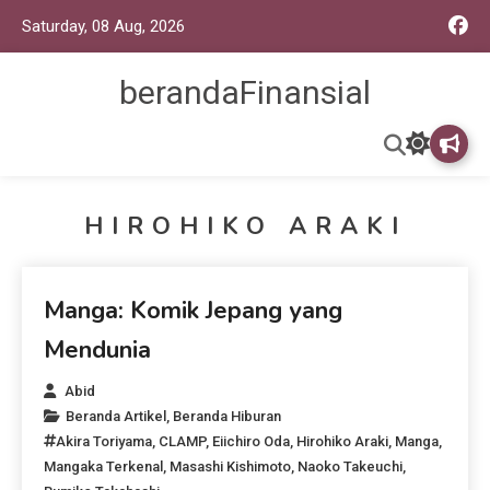
Saturday, 08 Aug, 2026
berandaFinansial
HIROHIKO ARAKI
Beranda Artikel
Manga: Komik Jepang yang
Mendunia
Abid
Beranda Artikel
,
Beranda Hiburan
Akira Toriyama
,
CLAMP
,
Eiichiro Oda
,
Hirohiko Araki
,
Manga
,
Mangaka Terkenal
,
Masashi Kishimoto
,
Naoko Takeuchi
,