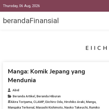
Thursday, 06 Aug, 2026
berandaFinansial
EIIC
Beranda Artikel
Manga: Komik Jepang yang
Mendunia
Abid
Beranda Artikel
,
Beranda Hiburan
Akira Toriyama
,
CLAMP
,
Eiichiro Oda
,
Hirohiko Araki
,
Manga
,
Mangaka Terkenal
,
Masashi Kishimoto
,
Naoko Takeuchi
,
Rumiko