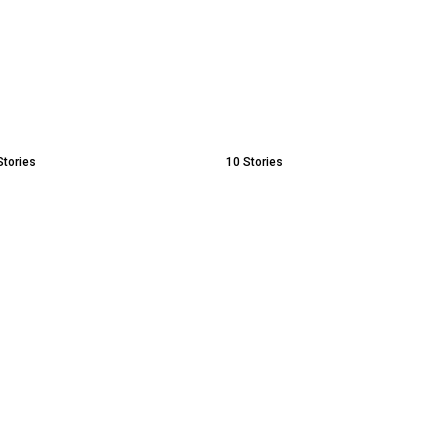
Stories
10
Stories
a
Humanis, Sat Samapta
Herdiat Sunarya