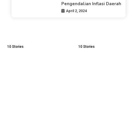
Pengendalian Inflasi Daerah
April 2, 2024
10
Stories
10
Stories
 Siap Maju
Menang Lawan Borneo,
Kemendik