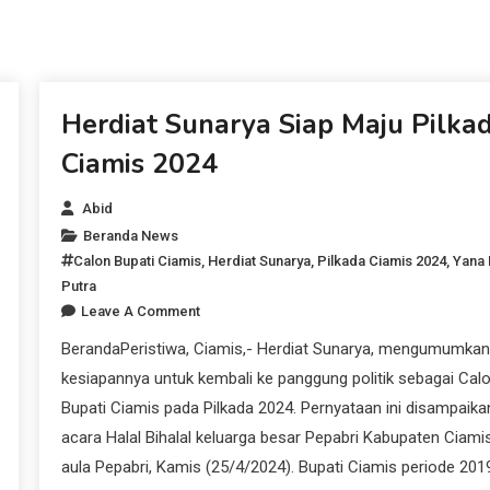
Polres Ciamis Patroli ke
Pilkada Ciamis
Ruko Pasar Ciamis
Berantas Premanisme
Beranda News
Herdiat Sunarya Siap Maju Pilka
Ciamis 2024
Abid
Beranda News
Calon Bupati Ciamis
,
Herdiat Sunarya
,
Pilkada Ciamis 2024
,
Yana 
Putra
Leave A Comment
BerandaPeristiwa, Ciamis,- Herdiat Sunarya, mengumumkan
kesiapannya untuk kembali ke panggung politik sebagai Cal
Bupati Ciamis pada Pilkada 2024. Pernyataan ini disampaikan
acara Halal Bihalal keluarga besar Pepabri Kabupaten Ciamis
aula Pepabri, Kamis (25/4/2024). Bupati Ciamis periode 201