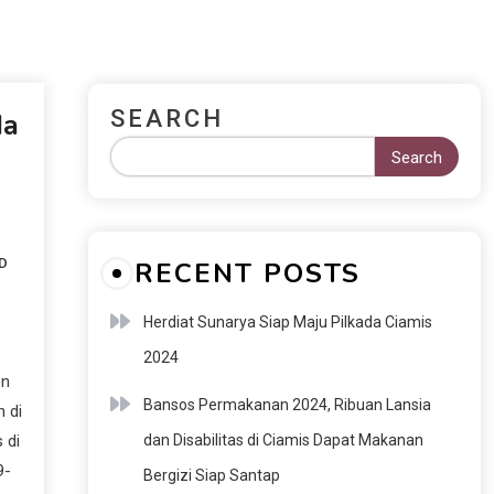
 2024
Persib Akan Hadapi Bali
Pendafta
United di Babak
Prajabata
Championship Series Liga
Tanggalny
1
SEARCH
da
Search
D
RECENT POSTS
Herdiat Sunarya Siap Maju Pilkada Ciamis
2024
on
Bansos Permakanan 2024, Ribuan Lansia
 di
 di
dan Disabilitas di Ciamis Dapat Makanan
9-
Bergizi Siap Santap