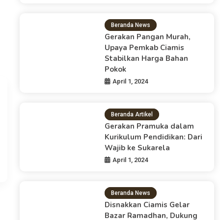
Beranda News
Gerakan Pangan Murah,
Upaya Pemkab Ciamis
Stabilkan Harga Bahan
Pokok
Beranda News
April 1, 2024
Bansos Permakanan 2024, R
Ciamis Dapat Makanan Berg
Beranda Artikel
Gerakan Pramuka dalam
Abid
April 25, 2024
Kurikulum Pendidikan: Dari
Wajib ke Sukarela
BerandaPeristiwa, Ciamis,- Kemensos RI melalui Dinas
April 1, 2024
(Bansos) permakanan tahun 2024. Bansos ini…
Beranda News
Disnakkan Ciamis Gelar
Bazar Ramadhan, Dukung