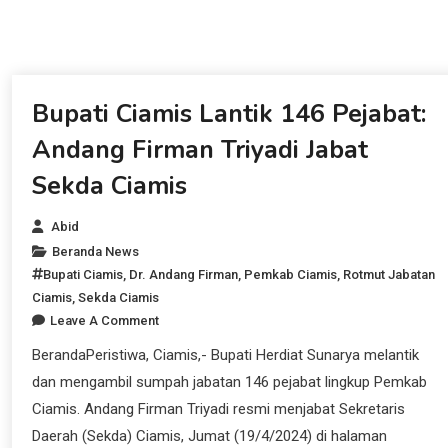
3, PSGC Akan Hadapi
Dunia, Satu Cerita
Mantan Klub Kasta
Tertinggi Indonesia
Beranda News
Bupati Ciamis Lantik 146 Pejabat:
Andang Firman Triyadi Jabat
Sekda Ciamis
Abid
Beranda News
Bupati Ciamis
,
Dr. Andang Firman
,
Pemkab Ciamis
,
Rotmut Jabatan
Ciamis
,
Sekda Ciamis
Leave A Comment
BerandaPeristiwa, Ciamis,- Bupati Herdiat Sunarya melantik
dan mengambil sumpah jabatan 146 pejabat lingkup Pemkab
Ciamis. Andang Firman Triyadi resmi menjabat Sekretaris
Daerah (Sekda) Ciamis, Jumat (19/4/2024) di halaman