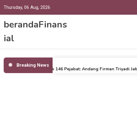
Thursday, 06 Aug, 2026
berandaFinans
ial
April 19, 2024
Breaking News
Bupati Ciamis Lantik 146 Pejabat: Andang Firman Triyadi Jabat S