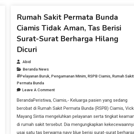
Beranda News
Rumah Sakit Permata Bunda
Ciamis Tidak Aman, Tas Berisi
Surat-Surat Berharga Hilang
Dicuri
Abid
Beranda News
Pelayanan Buruk
,
Pengamanan Minim
,
RSPB Ciamis
,
Rumah Sakit
Permata Bunda
Leave A Comment
BerandaPeristiwa, Ciamis,- Keluarga pasien yang sedang
berobat di Rumah Sakit Permata Bunda (RSPB) Ciamis, Vick
Mayang Sintia mengeluhkan pelayanan serta tingkat keama
di rumah sakit tersebut. Dia mengungkapkan kekecewaanny
usai satu tas berwarna navy blue berisi surat-surat berharg