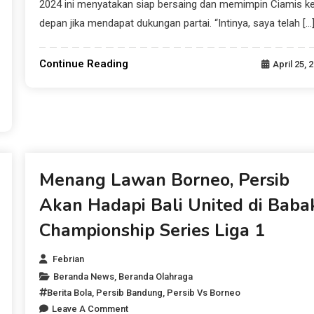
2024 ini menyatakan siap bersaing dan memimpin Ciamis k
depan jika mendapat dukungan partai. “Intinya, saya telah […
Continue Reading
April 25, 
Beranda News
Menang Lawan Borneo, Persib
Akan Hadapi Bali United di Baba
Championship Series Liga 1
Febrian
Beranda News
,
Beranda Olahraga
Berita Bola
,
Persib Bandung
,
Persib Vs Borneo
Leave A Comment