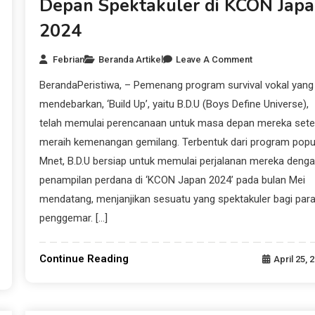
Depan Spektakuler di KCON Jap
2024
Febrian
Beranda Artikel
Leave A Comment
BerandaPeristiwa, – Pemenang program survival vokal yang
mendebarkan, ‘Build Up’, yaitu B.D.U (Boys Define Universe),
telah memulai perencanaan untuk masa depan mereka sete
meraih kemenangan gemilang. Terbentuk dari program popu
Mnet, B.D.U bersiap untuk memulai perjalanan mereka deng
penampilan perdana di ‘KCON Japan 2024’ pada bulan Mei
mendatang, menjanjikan sesuatu yang spektakuler bagi par
penggemar. […]
Continue Reading
April 25, 