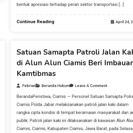
bentuk apresiasi terhadap peran sektor transportasi […]
Continue Reading
April 24, 
Beranda Hukum
Satuan Samapta Patroli Jalan Ka
di Alun Alun Ciamis Beri Imbaua
Kamtibmas
Febrian
Beranda Hukum
Leave A Comment
BerandaPeristiwa, Ciamis — Personel Satuan Samapta Polr
Ciamis Polda Jabar melaksanakan patroli jalan kaki dalam
rangka cipta kondisi di tempat keramaian masyarakat dan a
publik. Patroli jalan kaki ini dilaksanakan di kawasan Alun Alu
Ciamis, Ciamis, Kabupaten Ciamis, Jawa Barat, pada Selasa